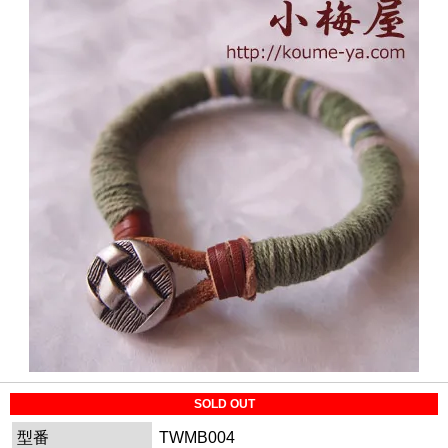
SOLD OUT
型番
TWMB004