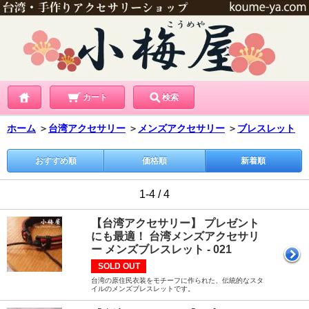
カート
検索
ホーム
＞
台湾アクセサリー
＞
メンズアクセサリー
＞
ブレスレット
おすすめ順
価格順
新着順
1-4 / 4
【台湾アクセサリー】 プレゼント
にも最適！ 台湾メンズアクセサリ
ー メンズブレスレット - 021
SOLD OUT
台湾の原住民衣装をモチーフに作られた、伝統的なスタ
イルのメンズブレスレットです。