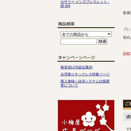
セサリー メンズブレスレット -
緑 004
数量
ブレ
留め
総額
格安糸LOX総合案内
台湾香りネックレス特集ページ
購入者様へ決済システム仕様変
更について
そ