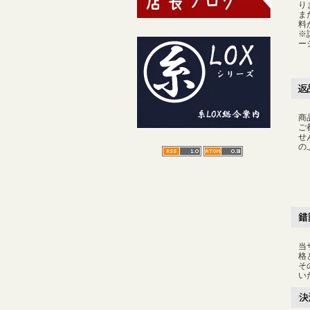
り
ま
料
※
ー
商
ご
せ
の
当
格
そ
い