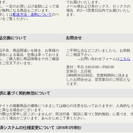
ます。
でお届けいたします。
た、一定のお買い上げ金額によって送
メール便および糸ロックス、ロックスの
が無料になる商品もございます。
場合、約3～5営業日以内でお届けいたし
詳しくは
配送方法・送料について
のペ
ます。
ジをご覧ください。
品不良、商品間違いを除き、お客様の
ご不明な点などございましたら、お気軽
都合による返品・交換は承っておりま
にご相談下さい。
ん。ご購入前に商品情報を十分ご確認
→お問い合わせフォームは
こちら
上ご注文下さいませ。
受付：平日 AM10:00～PM6:00
定休日：土日祝
24時間365日対応。営業時間外に頂きま
したお問合せは、翌営業日のご対応とな
ります。
サイトの掲載商品の価格につきましては細心の注意を払っておりますが、人為的な
と異なる場合がございます。
の際は大変申し訳ございませんが、民法95条「錯誤に基づく契約無効」に基づき、
ただく場合がございます。あらかじめご了承ください。