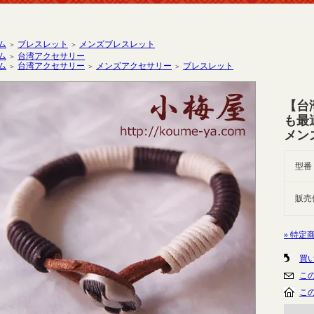
ム
ブレスレット
メンズブレスレット
＞
＞
ム
台湾アクセサリー
＞
ム
台湾アクセサリー
メンズアクセサリー
ブレスレット
＞
＞
＞
【台
も最
メン
型番
販売
» 特定
買
こ
こ