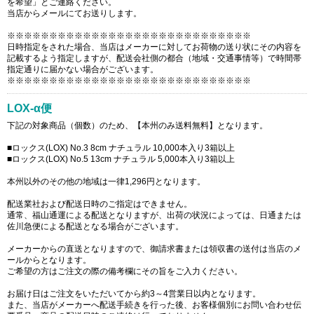
を希望」とご連絡ください。
当店からメールにてお送りします。
※※※※※※※※※※※※※※※※※※※※※※※※※※※※※
日時指定をされた場合、当店はメーカーに対してお荷物の送り状にその内容を
記載するよう指定しますが、配送会社側の都合（地域・交通事情等）で時間帯
指定通りに届かない場合がございます。
※※※※※※※※※※※※※※※※※※※※※※※※※※※※※
LOX-α便
下記の対象商品（個数）のため、【本州のみ送料無料】となります。
■ロックス(LOX) No.3 8cm ナチュラル 10,000本入り3箱以上
■ロックス(LOX) No.5 13cm ナチュラル 5,000本入り3箱以上
本州以外のその他の地域は一律1,296円となります。
配送業社および配送日時のご指定はできません。
通常、福山通運による配送となりますが、出荷の状況によっては、日通または
佐川急便による配送となる場合がございます。
メーカーからの直送となりますので、御請求書または領収書の送付は当店のメ
ールからとなります。
ご希望の方はご注文の際の備考欄にその旨をご入力ください。
お届け日はご注文をいただいてから約3～4営業日以内となります。
また、当店がメーカーへ配送手続きを行った後、お客様個別にお問い合わせ伝