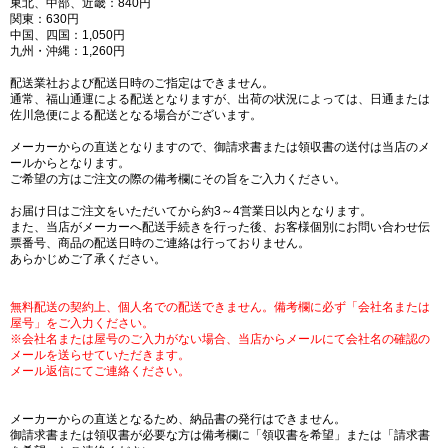
東北、中部、近畿：840円
関東：630円
中国、四国：1,050円
九州・沖縄：1,260円
配送業社および配送日時のご指定はできません。
通常、福山通運による配送となりますが、出荷の状況によっては、日通または
佐川急便による配送となる場合がございます。
メーカーからの直送となりますので、御請求書または領収書の送付は当店のメ
ールからとなります。
ご希望の方はご注文の際の備考欄にその旨をご入力ください。
お届け日はご注文をいただいてから約3～4営業日以内となります。
また、当店がメーカーへ配送手続きを行った後、お客様個別にお問い合わせ伝
票番号、商品の配送日時のご連絡は行っておりません。
あらかじめご了承ください。
無料配送の契約上、個人名での配送できません。備考欄に必ず「会社名または
屋号」をご入力ください。
※会社名または屋号のご入力がない場合、当店からメールにて会社名の確認の
メールを送らせていただきます。
メール返信にてご連絡ください。
メーカーからの直送となるため、納品書の発行はできません。
御請求書または領収書が必要な方は備考欄に「領収書を希望」または「請求書