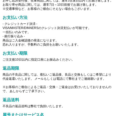
お申し込み受付後、在庫商品に関しては、通常3営業日以内でお届け致します。
お取り寄せ商品に関しては、通常7日～10日前後でお届け致します。
※交通事情など、お客様のご都合にそえない場合もございます。
お支払い方法
- クレジットカード決済 -
VISA/MASTER/DINNERSのクレジット決済支払いが可能です。
一括払いのみです。
- 銀行振り込み -
商品はご入金確認後の発送になります。
恐れ入りますが、手数料のご負担をお願いいたします。
お支払い期限
ご注文後10日以内に指定口座にお振込みください。
返品期限
商品の不良品に関しては、着払いご返品後、良品と交換もしくはご希望により
代金返還いたします。 メールもしくは電話にて弊社までご連絡願います。
※お客様のご都合によるご返品・交換・ご返金はお受けいたしておりませんの
で、 あしからずご了承下さい。
返品送料
不良品の返品送料は弊社で負担いたします。
屋号またはサービス名