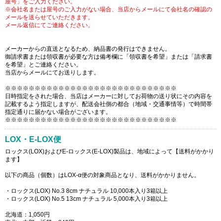
屋号」をご入力ください。
※会社名または屋号のご入力がない場合、当店からメールにて会社名の確認の
メールを送らせていただきます。
メール返信にてご連絡ください。
メーカーからの直送となるため、納品書の発行はできません。
御請求書または領収書が必要な方は備考欄に「領収書を希望」または「請求書
を希望」とご連絡ください。
当店からメールにてお送りします。
※※※※※※※※※※※※※※※※※※※※※※※※※※※※※
日時指定をされた場合、当店はメーカーに対してお荷物の送り状にその内容を
記載するよう指定しますが、配送会社側の都合（地域・交通事情等）で時間帯
指定通りに届かない場合がございます。
※※※※※※※※※※※※※※※※※※※※※※※※※※※※※
LOX・E-LOX便
ロックス(LOX)およびE-ロックス(E-LOX)製品は、地域によって【送料がかかり
ます】
以下の商品（個数）はLOX-α便の対象商品となり、送料がかかりません。
・ロックス(LOX) No.3 8cm ナチュラル 10,000本入り3箱以上
・ロックス(LOX) No.5 13cm ナチュラル 5,000本入り3箱以上
北海道：1,050円