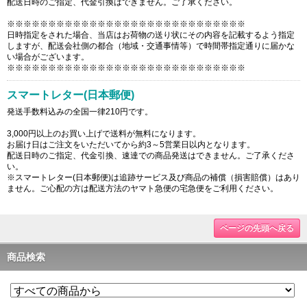
配送日時のご指定、代金引換はできません。ご了承ください。
※※※※※※※※※※※※※※※※※※※※※※※※※※※※※
日時指定をされた場合、当店はお荷物の送り状にその内容を記載するよう指定
しますが、配送会社側の都合（地域・交通事情等）で時間帯指定通りに届かな
い場合がございます。
※※※※※※※※※※※※※※※※※※※※※※※※※※※※※
スマートレター(日本郵便)
発送手数料込みの全国一律210円です。
3,000円以上のお買い上げで送料が無料になります。
お届け日はご注文をいただいてから約3～5営業日以内となります。
配送日時のご指定、代金引換、速達での商品発送はできません。ご了承くださ
い。
※スマートレター(日本郵便)は追跡サービス及び商品の補償（損害賠償）はあり
ません。ご心配の方は配送方法のヤマト急便の宅急便をご利用ください。
ページの先頭へ戻る
商品検索