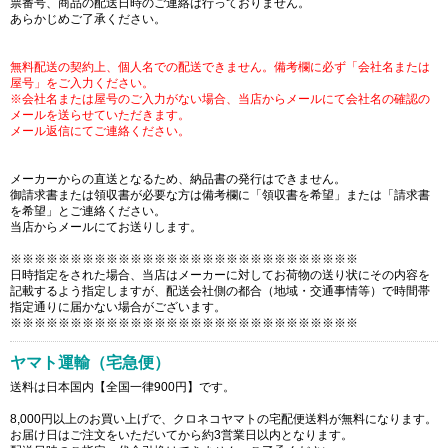
票番号、商品の配送日時のご連絡は行っておりません。
あらかじめご了承ください。
無料配送の契約上、個人名での配送できません。備考欄に必ず「会社名または
屋号」をご入力ください。
※会社名または屋号のご入力がない場合、当店からメールにて会社名の確認の
メールを送らせていただきます。
メール返信にてご連絡ください。
メーカーからの直送となるため、納品書の発行はできません。
御請求書または領収書が必要な方は備考欄に「領収書を希望」または「請求書
を希望」とご連絡ください。
当店からメールにてお送りします。
※※※※※※※※※※※※※※※※※※※※※※※※※※※※※
日時指定をされた場合、当店はメーカーに対してお荷物の送り状にその内容を
記載するよう指定しますが、配送会社側の都合（地域・交通事情等）で時間帯
指定通りに届かない場合がございます。
※※※※※※※※※※※※※※※※※※※※※※※※※※※※※
ヤマト運輸（宅急便）
送料は日本国内【全国一律900円】です。
8,000円以上のお買い上げで、クロネコヤマトの宅配便送料が無料になります。
お届け日はご注文をいただいてから約3営業日以内となります。